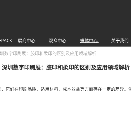
中
Eng
EPACK
展商中心
观众中心
媒体中心
关于我们
展位预定
观众预登记
展会新闻
主办
圳数字印刷展：胶印和柔印的区别及应用领域解析
参展理由
TAP特邀买家商贸配对
行业新闻
联系
深圳数字印刷展：胶印和柔印的区别及应用领域解析
数字印刷包装创新论坛
展商名单
下载中心
同期
展品预览
订阅电子邮件
，它们在印刷品质、适用材料、成本效益等方面存在一定的差异。
观众增值服务
酒店预定
参观指南