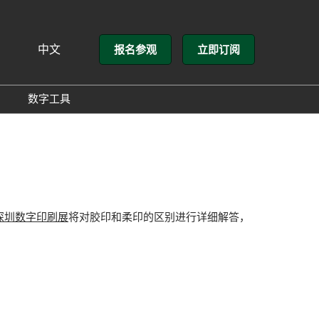
中文
报名参观
立即订阅
文
lish
数字工具
方介绍
GloConverting
方式
励展通
展会
深圳数字印刷展
将对胶印和柔印的区别进行详细解答，