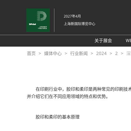
直
接
2027年4月
跳
上海新国际博览中心
转
至
内
关于展会
W
容
展会介绍
首页
媒体中心
行业新闻
2024
2
深
展品范围
交通信息
支持媒体
在印刷行业中，胶印和柔印是两种常见的印刷技术
展馆平面图
并介绍它们在不同应用领域的特点和优势。
往届回顾
常见问题
胶印和柔印的基本原理
感谢信