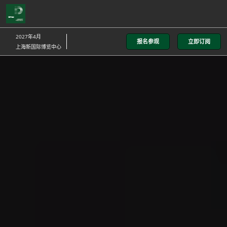
直
接
跳
2027年4月
报名参观
立即订阅
转
上海新国际博览中心
至
内
容