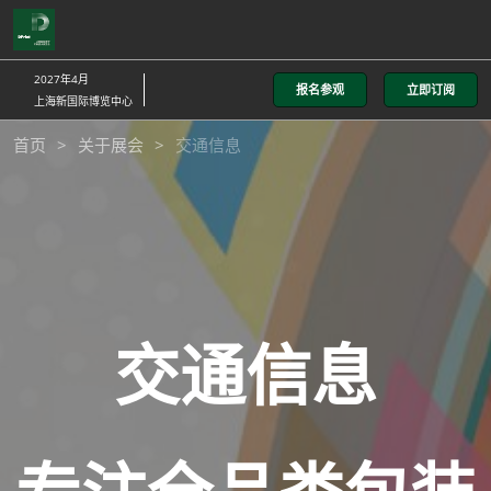
直
接
跳
2027年4月
报名参观
立即订阅
转
上海新国际博览中心
至
首页
关于展会
交通信息
内
容
交通信息