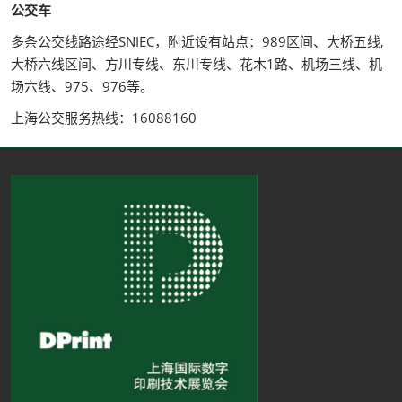
公交车
多条公交线路途经SNIEC，附近设有站点：989区间、大桥五线,
大桥六线区间、方川专线、东川专线、花木1路、机场三线、机
场六线、975、976等。
上海公交服务热线：16088160