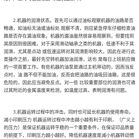
2.机器的润滑状态。首先可以通过油标观察机器的油路是否
畅通，如油标无油或油标处 观察不清，则应紧急停车仔细检查油
路是否存在漏油现象。机器的漏油虽然很容易观察到，但要找到
其原因则很困难。对于采用滑动轴承之类的机器，低速不利于其
润滑，尤其是点动 或低速运转对其润滑影响较大。因此在进行此
类操作之前，最好先空转机器加油润滑，这也 是每日上班前应做
的一项首要工作。有些机器的油泵是通过主机带动的，因而当反
点时，油 路不但不能加油，反而会把油路的油吸回油箱，这是很
危险的，因此应当避免反点。对一些 比较重要部位的润滑也可通
过其附近的金属温度来检测，如温度过高，表明润滑有问题。
3.机器运转过程中的冲击。同时也可延长机器的使用寿命。
减小印刷压力 机器运转过程中冲击越小越有利于印刷，（广义上
的压力）是保证机器运转平稳的一个重要条件，在保证印品质量
的前提下，印刷压力越小越好。降低机器速度是减小机器转动惯