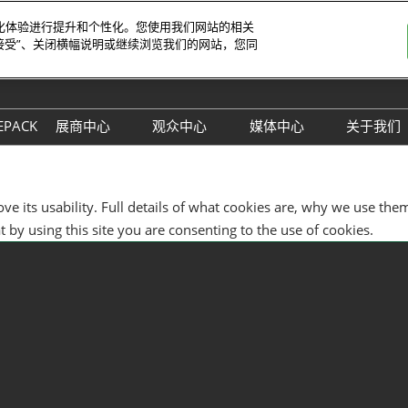
字化体验进行提升和个性化。您使用我们网站的相关
接受”、关闭横幅说明或继续浏览我们的网站，您同
中
Eng
EPACK
展商中心
观众中心
媒体中心
关于我们
展位预定
观众预登记
展会新闻
主办
参展理由
TAP特邀买家商贸配对
行业新闻
联系
ove its usability. Full details of what cookies are, why we use
数字印刷包装创新论坛
展商名单
下载中心
同期
 by using this site you are consenting to the use of cookies.
展品预览
订阅电子邮件
观众增值服务