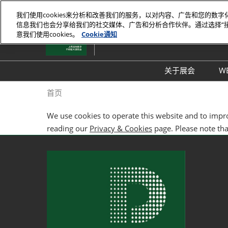
直
我们使用cookies来分析和改善我们的服务，以对内容、广告和您的数
接
信息我们也会分享给我们的社交媒体、广告和分析合作伙伴。通过选择“
2027年4月
跳
意我们使用cookies。
Cookie通知
上海新国际博览中心
转
至
内
关于展会
W
容
展会介绍
首页
展品范围
We use cookies to operate this website and to impr
交通信息
reading our
Privacy & Cookies
page. Please note that
支持媒体
展馆平面图
往届回顾
感谢信