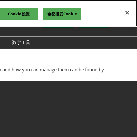
Cookie设置
全都接受Cookie
中文
报名参观
立即订阅
文
lish
数字工具
方介绍
GloConverting
方式
励展通
 them and how you can manage them can be found by
展会