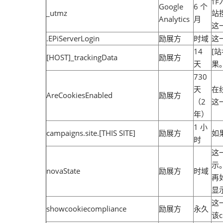
作
Google
6 个
_utmz
站
Analytics
月
这
.EPiServerLogin
励展方
时域
这
14
[
[HOST]_trackingData
励展方
天
果
730
天
在
AreCookiesEnabled
励展方
（2
这
年）
1 小
campaigns.site.[THIS SITE]
励展方
如
时
这
示
novaState
励展方
时域
再
显
这
showcookiecompliance
励展方
永久
该