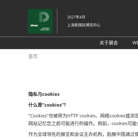
直
接
2027年4月
跳
上海新国际博览中心
转
至
内
关于展会
W
容
展会介绍
首页
展品范围
交通信息
支持媒体
隐私与cookies
展馆平面图
什么是"cookies"?
往届回顾
"Cookies"也被称为HTTP cookies、网络co
感谢信
网站记忆您之前可能进行的操作。例如，cookies
作为全球领先的展览和会议主办机构，励展中国通过使用c