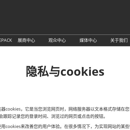
中
Eng
EPACK
展商中心
观众中心
媒体中心
关于我们
展位预定
观众预登记
展会新闻
主办
参展理由
TAP特邀买家商贸配对
行业新闻
联系
隐私与cookies
数字印刷包装创新论坛
展商名单
下载中心
同期
展品预览
订阅电子邮件
观众增值服务
okies或浏览器cookies，它是当您浏览网页时，网络服务器以文本格式存
可能会跟踪记录您的登录时间、浏览过的网页或点击的按钮。
ookies来改善您的用户体验。在很多情况下，为实现网站的某些特色