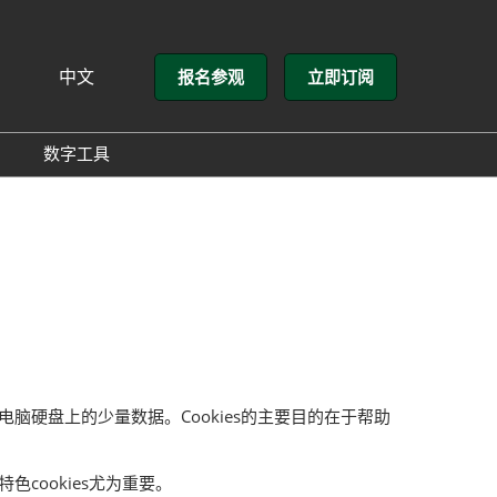
中文
报名参观
立即订阅
文
lish
数字工具
方介绍
GloConverting
方式
励展通
展会
储在您电脑硬盘上的少量数据。Cookies的主要目的在于帮助
cookies尤为重要。