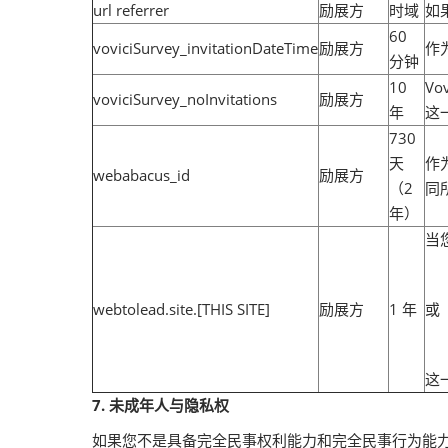
url referrer
励展方
时域
如
60
voviciSurvey_invitationDateTime
励展方
作
分钟
10
Vo
voviciSurvey_noInvitations
励展方
年
这
730
天
作
webabacus_id
励展方
（2
同
年）
当
webtolead.site.[THIS SITE]
励展方
1 年
或
这
7. 未成年人与隐私权
如果您不是具备完全民事权利能力和完全民事行为能