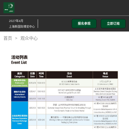
直
接
跳
2027年4月
报名参观
立即订阅
转
上海新国际博览中心
至
首页
观众中心
内
容