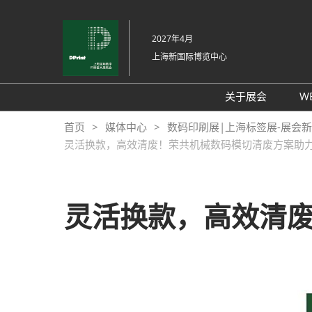
直
接
2027年4月
跳
上海新国际博览中心
转
至
内
关于展会
W
容
展会介绍
首页
媒体中心
数码印刷展|上海标签展-展会新
灵活换款，高效清废！荣共机械数码模切清废方案助
展品范围
交通信息
支持媒体
灵活换款，高效清
展馆平面图
往届回顾
感谢信