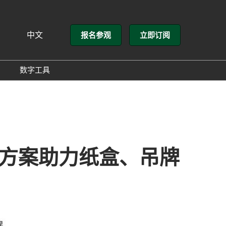
中文
报名参观
立即订阅
文
lish
数字工具
方介绍
GloConverting
方式
励展通
展会
方案助力纸盒、吊牌