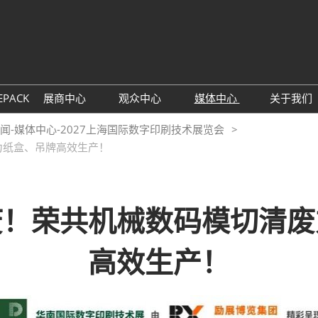
中
Eng
EPACK
展商中心
观众中心
媒体中心
关于我们
展位预定
观众预登记
展会新闻
主办
闻-媒体中心-2027上海国际数字印刷技术展览会
力纸盒、吊牌高效生产！
参展理由
TAP特邀买家商贸配对
行业新闻
联系
数字印刷包装创新论坛
展商名单
下载中心
同期
展品预览
订阅电子邮件
废！荣共机械数码模切清废
观众增值服务
高效生产！