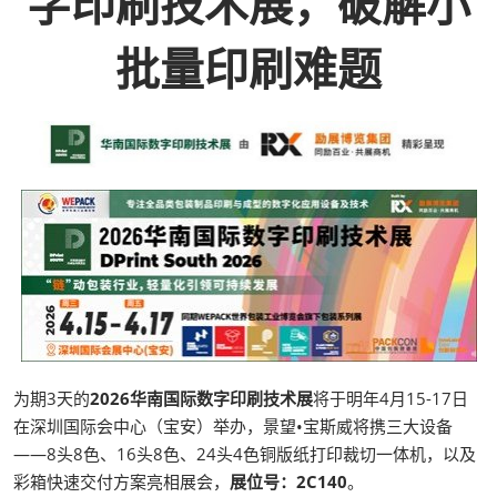
字印刷技术展，破解小
批量印刷难题
为期3天的
2026华南国际数字印刷技术展
将于明年4月15-17日
在深圳国际会中心（宝安）举办，景望•宝斯威将携三大设备
——8头8色、16头8色、24头4色铜版纸打印裁切一体机，以及
彩箱快速交付方案亮相展会，
展位号：2C140
。