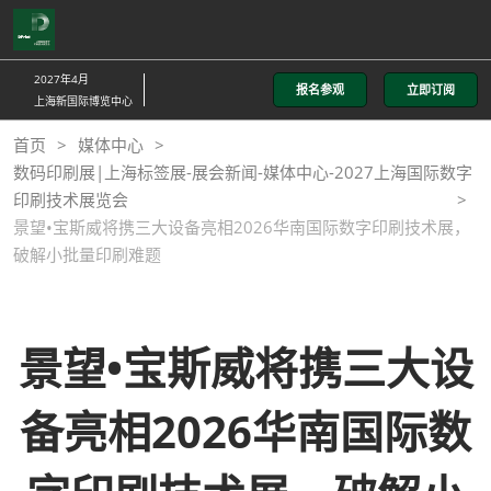
直
接
跳
2027年4月
报名参观
立即订阅
转
上海新国际博览中心
至
首页
媒体中心
内
数码印刷展|上海标签展-展会新闻-媒体中心-2027上海国际数字
容
印刷技术展览会
景望•宝斯威将携三大设备亮相2026华南国际数字印刷技术展，
破解小批量印刷难题
景望•宝斯威将携三大设
备亮相2026华南国际数