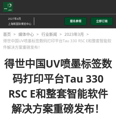
直
接
跳
2027年4月
报名参观
立即订阅
转
上海新国际博览中心
至
首页
媒体中心
行业新闻
2023年3月
内
得世中国UV喷墨标签数码打印平台Tau 330 RSC E和整套智能软
容
件解决方案重磅发布！
得世中国UV喷墨标签数
码打印平台Tau 330
RSC E和整套智能软件
解决方案重磅发布！