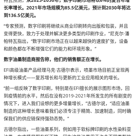
特瓦预测，
从2023-2030年，数字印刷市场将以6%的复合年增
长率增长。2021年市场规模为85.5亿美元，预计到2030年将达
到136.5亿美元。
“专家预测，数字印刷将继续从商业印刷转向出版和包装，并且
变得更快，致力于处理并解决更多类型的印刷作业，”尼克尔·潘
帕特瓦指出，“数字印刷市场正在以越来越快的速度扩张，设备
和颜色都在不断增强它们的能力和环境形象。”
数字油墨制造商报告称，他们的销售额正在增长。
EFI高级油墨产品经理马克·古德尔表示，喷墨市场目前正呈现两
种增长模式——复苏增长和与更新的工业应用相关的增长。
“前一组反映了数字印刷，特别是在EFI擅长的展示图形市场，回
到疫情前的水平，然后在没有2019-2021年所发生的所有剧变的
情况下，进入我们设想的更多增量增长，”古德尔说，“适应油墨
制造的这种增长意味着我们必须专注于精简、加速制造，同时确
保我们的供应链保持强劲态势。”
古德尔指出，一些油墨系列，例如用于软标牌印刷的水性染料亚