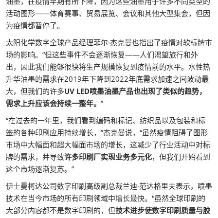
油墨，在疫情早期有所下降，因为这些油墨用于许多不同类型的
活动图形——体育赛事、贸易展览、会议和其他大型集会，但因
为疫情都暂停了。
太阳化学数字全球产品经理菲尔·杰克曼也指出了疫情对软标牌市
场的影响。“但这些事件不会逐渐恢复——人们渴望旅行和外
出，因此我们能够很快将生产规模恢复到疫情前的水平。水性热
升华油墨的需求在2019年下降到2022年底需求加速之间波动最
大，但我们的许多
UV LED喷墨油墨产品也出现了类似的趋势，
需求上升应该会持续一整年。
”
“在过去的一年里，我们看到编码和标记、纺织品以及包装和标
签的各种印刷应用持续增长，”杰克曼说，“虽然疫情阻碍了图形
市场中大幅面和超大幅面市场的增长，这减少了行业活动中对标
牌的需求，并导致
许多印刷厂实现业务多元化
，但我们开始看到
这个市场逐渐复苏。”
伊士曼柯达公司数字印刷高级副总裁兰迪·范达格里夫表示，喷墨
技术在当今市场的所有印刷领域中增长最快。“虽然全球印刷的
大部分内容都不是数字印刷的，但
技术进步使数字印刷质量与胶