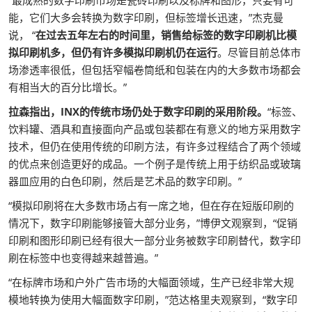
“最成熟的数字印刷市场是瓷砖印刷以及标牌和图形，只要有可
能，它们大多会转换为数字印刷，但标签增长迅速，”杰克曼
说， “
在过去五年左右的时间里，销售给标签的数字印刷机比模
拟印刷机多，但仍有许多模拟印刷机仍在运行
。尽管目前总体市
场渗透率很低，但包括窄幅卷筒纸和包装在内的大多数市场都会
有相当大的百分比增长。”
拉森指出，INX的传统市场仍处于数字印刷的采用阶段。
“标签、
饮料罐、酒具和直接面向产品或包装都在有意义的地方采用数字
技术，但仍在使用传统的印刷方法，有许多过程结合了两个领域
的优点来创造更好的成品。一个例子是传统上用于纺织品或玻璃
器皿应用的白色印刷，然后是艺术品的数字印刷。”
“模拟印刷将在大多数市场占有一席之地，但在存在短版印刷的
情况下，数字印刷能够接管大部分业务，”博伊文观察到，“促销
印刷和图形印刷已经有很大一部分业务被数字印刷替代，数字印
刷在标签中也变得越来越普遍。”
“在标牌市场和户外广告市场的大幅面领域，生产已经非常大规
模地转换为使用大幅面数字印刷，”范达格里夫观察到，“数字印