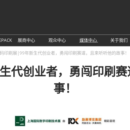
中
Eng
EPACK
展商中心
观众中心
媒体中心
关于我们
展位预定
观众预登记
展会新闻
主办
码印刷展|99年新生代创业者，勇闯印刷赛道，且来听听他的故事！
参展理由
TAP特邀买家商贸配对
行业新闻
联系
新生代创业者，勇闯印刷
数字印刷包装创新论坛
展商名单
下载中心
同期
展品预览
订阅电子邮件
事！
观众增值服务