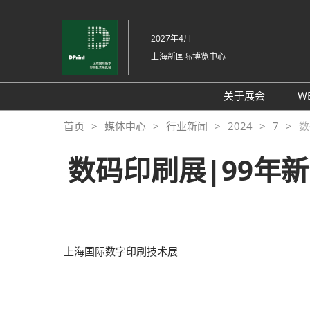
直
接
2027年4月
跳
上海新国际博览中心
转
至
内
关于展会
W
容
展会介绍
首页
媒体中心
行业新闻
2024
7
数
展品范围
数码印刷展|99年
交通信息
支持媒体
展馆平面图
往届回顾
上海国际数字印刷技术展
感谢信