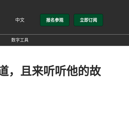
中文
报名参观
立即订阅
文
lish
数字工具
方介绍
GloConverting
方式
励展通
赛道，且来听听他的故
展会