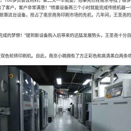
画册，100多页会议材料，第二天一早就要，他事先已在南京寻找了很
给了客户，客户非常满意！”喷墨设备两三个小时就能完成传统机器一
。依靠这台设备，抢占了南京商务印刷市场的先机，几年间，王圣尧
完成的梦想！”提到新设备购入后带来的迅猛发展势头，王圣尧十分
D高清双色轮转印刷机。自此，南京小萌拥有了方正彩色和高清黑白两条