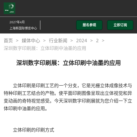
直
接
跳
2027年4月
报名参观
立即订阅
转
上海新国际博览中心
至
首页
媒体中心
行业新闻
2024
2
内
深圳数字印刷展：立体印刷中油墨的应用
容
深圳数字印刷展：立体印刷中油墨的应用
立体印刷是印刷工艺的一个分支，它是光栅立体成像技术与
特种印刷工艺结合的产物。使平面印刷图像呈现出立体视觉和异
变动画的奇特视觉感受。今天深圳数字印刷展就为您介绍一下立
体印刷中油墨的应用。
立体印刷的印刷方式