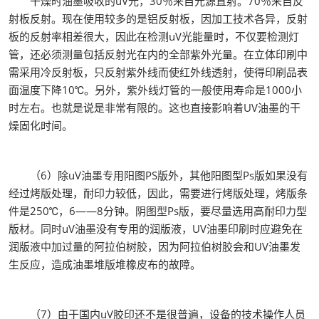
干燥时油墨吸收的uV光，30％来自光源直射。70％来自反
射板反射。现在使用较多的是铝反射板，因加工技术各异，反射
板的反射率相差很大，因此在检测uV光能量时，不仅要检测灯
管，还必须测量包括反射光在内的全部紫外光量。在立体印刷中
需采用冷反射板，只反射紫外线而使红外线透射，使得印刷品表
面温度下降10℃。另外，紫外线灯管的一般使用寿命是1000小
时左右。也就是说是非常有限的。这也直接影响着UV油墨的干
燥固化时间。
（6）除uV油墨专用阳图PS版外，其他阳图型Ps版如果没有
经过烤版处理，耐印力较低，因此，需要进行烤版处理，烤版条
件是250℃，6——8分钟。阴图型Ps版，要尽量选用高耐印力型
版材。同时uV油墨没有专用的润版液，UV油墨印刷时应避免在
润版液中加过量的阿拉伯树胶，因为阿拉伯树胶会和UV油墨发
生反应，造成油墨堆版堆橡皮布的故障。
（7）由于国内uV胶印还不是很普遍，设备的技术操作人员