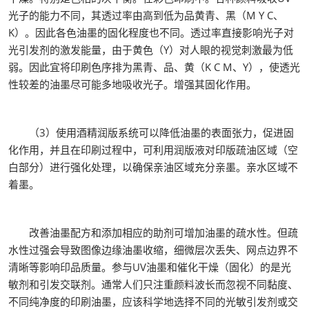
光子的能力不同，其透过率由高到低为品黄青、黑（M Y C、
K）。因此各色油墨的固化程度也不同。透过率直接影响光子对
光引发剂的激发能量，由于黄色（Y）对人眼的视觉刺激最为低
弱。因此宜将印刷色序排为黑青、品、黄（K C M、Y），使透光
性较差的油墨尽可能多地吸收光子。增强其固化作用。
（3）使用酒精润版系统可以降低油墨的表面张力，促进固
化作用，并且在印刷过程中，可利用润版液对印版疏油区域（空
白部分）进行强化处理，以确保亲油区域充分亲墨。亲水区域不
着墨。
改善油墨配方和添加相应的助剂可增加油墨的疏水性。但疏
水性过强会导致图像边缘油墨收缩，细微层次丢失、网点边界不
清晰等影响印品质量。参与UV油墨和催化干燥（固化）的是光
敏剂和引发交联剂。通常人们只注重颜料波长而忽视不同黏度、
不同纯净度的印刷油墨，应该科学地选择不同的光敏引发剂或交