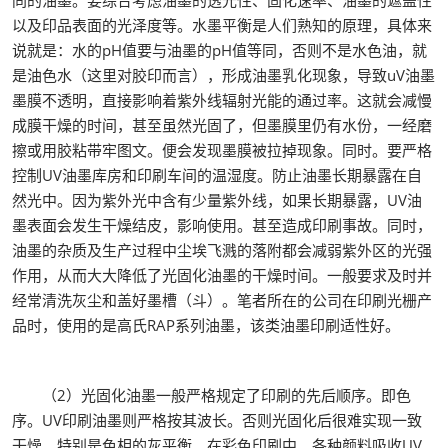
同的油墨。要综合考虑油墨的透光性、固化速率、油墨的遮盖性
以及印品表面的光泽度等。水墨平衡是人们熟知的原理，具体来
说就是：水的pH值要与油墨的pH值等同，否则不是水色油，就
是油色水（这里对胶印而言），形成油墨乳化现象，导致uV油墨
墨膜不透明，直接影响着紫外线辐射光能的通过率。这就会减慢
成膜干燥的时间，甚至虽然光固了，但墨膜里仍有水份，一经磨
擦或用胶粘带牢图文。便会发现墨膜被拉掉现象。同时。要严格
控制UV油墨库房和印刷车间的温湿度。防止油墨长期暴露在自
然光中。因为紫外光中含有少量紫外线，如果长期暴露，UV油
墨表面会发生干燥结皮，影响使用。甚至造成印刷事故。同时，
油墨的杂质及生产过程中尘埃飞溅的落附都会减弱紫外区的光强
作用，从而大大降低了光固化油墨的干燥时间。一般要求及时并
经常清洗灰尘和盖好墨槽（斗）。笔者所在的公司在印刷光栅产
品时，使用的是高氏RAP系列油墨，该类油墨印刷适性好。
（2）光固化油墨一般严格规定了印刷的先后顺序。即色
序。UV印刷油墨则严格按其波长。否则光固化后很难实现一致
干燥。特别是色相的灰平衡。在彩色印刷中。各种颜料吸收UV