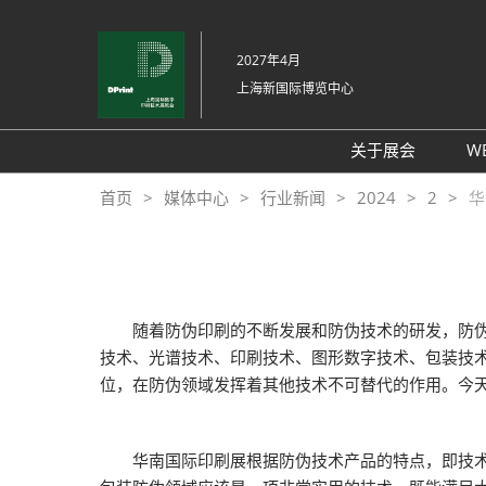
直
接
2027年4月
跳
上海新国际博览中心
转
至
内
关于展会
W
容
展会介绍
首页
媒体中心
行业新闻
2024
2
华
展品范围
交通信息
支持媒体
随着防伪印刷的不断发展和防伪技术的研发，防伪技
展馆平面图
技术、光谱技术、印刷技术、图形数字技术、包装技
往届回顾
位，在防伪领域发挥着其他技术不可替代的作用。今
感谢信
华南国际印刷展根据防伪技术产品的特点，即技术可