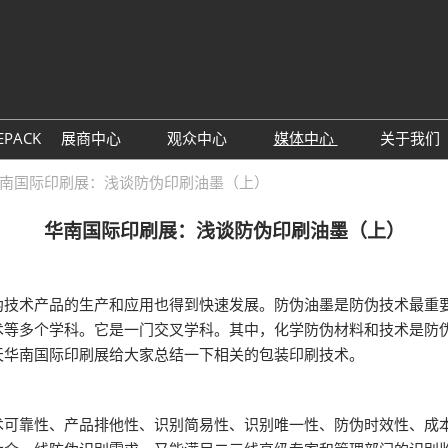
中
Eng
EPACK
展商中心
观众中心
媒体中心
关于我们
展位预定
观众预登记
展会新闻
主办
南国际印刷展：浅谈防伪印刷油墨（上）
参展理由
TAP特邀买家商贸配对
行业新闻
联系
华南国际印刷展：浅谈防伪印刷油墨（上）
数字印刷包装创新论坛
展商名单
下载中心
同期
展品预览
订阅电子邮件
术产品的生产和应用也得到快速发展。防伪油墨是防伪技术最重要
观众增值服务
术等多个学科。它是一门交叉学科。其中，化学防伪材料和技术是防
天华南国际印刷展给大家总结一下相关的包装印刷技术。
靠性、产品排他性、识别简易性、识别唯一性、防伪时效性、成本