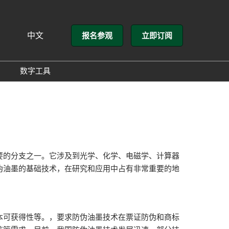
中文
报名参观
立即订阅
文
lish
数字工具
方介绍
GloConverting
方式
励展通
展会
的分支之一。它涉及到光学、化学、电磁学、计算器
伪油墨的基础技术，在研究和应用中占有非常重要的地
可获得性等。，要求防伪油墨技术在票证防伪和商标