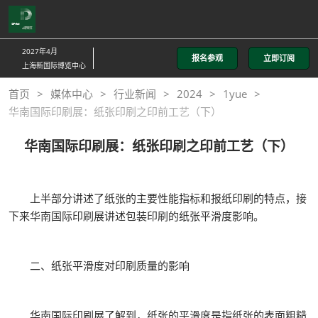
直
接
跳
2027年4月
报名参观
立即订阅
转
上海新国际博览中心
至
首页
媒体中心
行业新闻
2024
1yue
内
华南国际印刷展：纸张印刷之印前工艺（下）
容
华南国际印刷展：纸张印刷之印前工艺（下）
上半部分讲述了纸张的主要性能指标和报纸印刷的特点，接
下来华南国际印刷展讲述包装印刷的纸张平滑度影响。
二、纸张平滑度对印刷质量的影响
华南国际印刷展了解到，纸张的平滑度是指纸张的表面粗糙