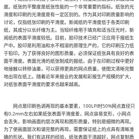
度。纸张的平整度是纸张性能的一个非常重要的指标。纸张的光
滑度和印刷的光滑度是有一定区别的。作为其对印刷质量影响的
讨论，仅指纸张印刷的平滑度。新闻纸的平滑度低于各类印刷
纸，其成分以长纤维为主。当短纤维用于填充和适当压光时，新
闻纸的表面平滑度较低。目前，胶印技术已经广泛应用于报纸生
产中。胶印是利用油和水不相溶的原理生产的，它的印刷压力低
于铅印。为了获得良好的图形质量，必须保证纸张具有良好的表
面平滑度。表面光滑的纸张制成的报纸，由于在印刷过程中更好
地接触以转移油墨，可以获得更高的网点质量，使图文清晰完整
地出现在纸上。随着近年来报业的发展和彩报生产规模的扩大，
对纸张表面平滑度的要求也越来越高。
网点是印刷色调再现的基本要素，100LPI时50%网点直径只
有0.2mm左右如果纸张表面平滑度差，网点容易变形，小网点
会丢失，影响画面的层次再现和图形质量，特别是细微的再现。
为了使画面层次和谐完整的再现，需要保证纸上的点具有清晰准
确的形状。我们有这样的经验，纸张表面干渴越好，网点复制质