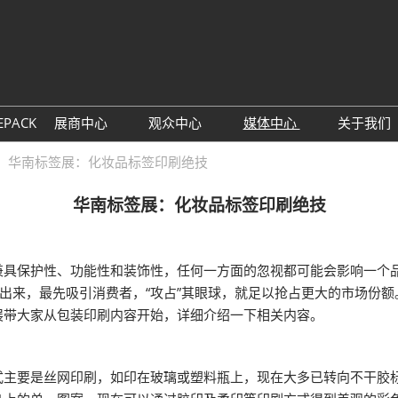
中
Eng
EPACK
展商中心
观众中心
媒体中心
关于我们
展位预定
观众预登记
展会新闻
主办
华南标签展：化妆品标签印刷绝技
参展理由
TAP特邀买家商贸配对
行业新闻
联系
华南标签展：化妆品标签印刷绝技
数字印刷包装创新论坛
展商名单
下载中心
同期
展品预览
订阅电子邮件
保护性、功能性和装饰性，任何一方面的忽视都可能会影响一个品
观众增值服务
”出来，最先吸引消费者，“攻占”其眼球，就足以抢占更大的市场份
酒店预定
展带大家从包装印刷内容开始，详细介绍一下相关内容。
参观指南
要是丝网印刷，如印在玻璃或塑料瓶上，现在大多已转向不干胶标