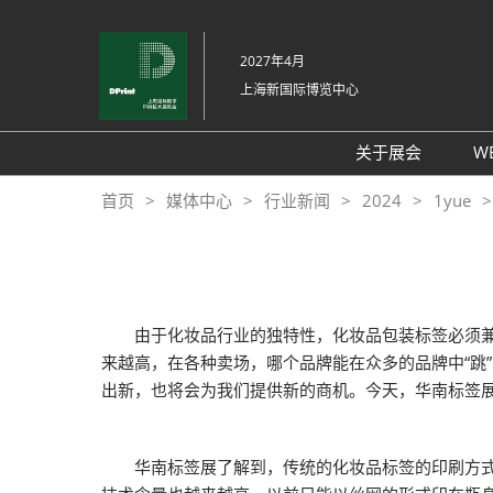
直
接
2027年4月
跳
上海新国际博览中心
转
至
内
关于展会
W
容
展会介绍
首页
媒体中心
行业新闻
2024
1yue
展品范围
交通信息
支持媒体
由于化妆品行业的独特性，化妆品包装标签必须兼具
展馆平面图
来越高，在各种卖场，哪个品牌能在众多的品牌中“跳
往届回顾
出新，也将会为我们提供新的商机。今天，华南标签
常见问题
感谢信
华南标签展了解到，传统的化妆品标签的印刷方式主