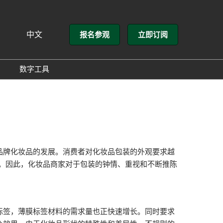
中文
报名参观
立即订阅
文
lish
数字工具
方介绍
GloConverting
方式
励展通
展会
牌化妆品的发展。消费者对化妆品包装的外观要求越
额。因此，化妆品商家对于包装的钟情、重视和不断推陈
签，薄膜标签材料的需求量也正快速增长。同时要求