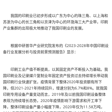
我国的印刷业已初步形成以广东为中心的珠三角、以上海和
苏浙为中心的长三角和以京津为中心的环渤海三大产业带，印刷
产业集群的出现极大地推动了我国印刷业的发展。
根据中研普华产业研究院发布的《2023-2028年中国印刷设
备行业发展分析与投资前景预测报告》显示：
印刷工业产值不断提高，以其固定资产不断投入为基础。我
国印刷业及记录媒介复制业年固定资产投资过去持续增长带动我
国印刷行业快速扩张，疫情背景下整体2020年投资额有所下
降，但2021-2021年持续回升，增速分别为6.7%和8%。就我国
印刷专用设备产量变动而言，2019年及以前我国印刷设备整体
表现为持续增长态势，2020年疫情影响下游需求和开工率下
降，整体印刷设备产量小幅度下降，2020年仅为11.58万吨，