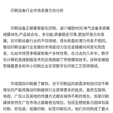
印刷设备行业市场发展方向分析
印刷设备正朝着智能化控制，减少辅助时间;电气设备系统集
成模块化;产品组合化，多功能;质量稳定可靠;更加环保方向发
展。在印刷设备行业的不同领域，增长和盈利潜力也各不相同。
推动印刷设备行业发展的市场驱动力往往会随着时间变化而改
变，比如市场竞争程度和客户多样性等。在过去的几年中，数字
化计算机直接制版技术的应用超越了传统模拟技术。这种发展趋
势随着更多的中小印刷企业实现数字化印前工艺而将继续。
华南国际印刷展了解到，对于印刷品的高需求和快印店不断
增长的产能将推动印刷媒体行业获得更多的投资。虽然互联网、
电视、广告以及其他的传播方式都在保持不断的增长，但是印刷
媒体依然在广告市场占据着统治地位。包括瓦楞纸板与固体包装
印刷、软包装、纸箱印刷、标签印刷在内，他们共同构成了最大