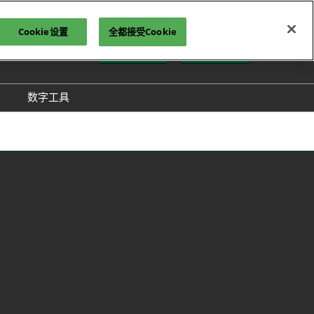
Cookie设置
全都接受Cookie
中文
报名参观
立即订阅
文
lish
数字工具
方介绍
GloConverting
方式
励展通
展会