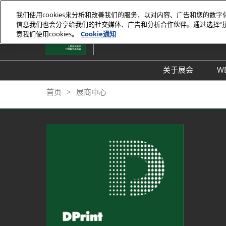
直
我们使用cookies来分析和改善我们的服务，以对内容、广告和您的数
接
信息我们也会分享给我们的社交媒体、广告和分析合作伙伴。通过选择“
2027年4月
跳
意我们使用cookies。
Cookie通知
上海新国际博览中心
转
至
内
关于展会
W
容
展会介绍
首页
展商中心
展品范围
交通信息
支持媒体
展馆平面图
往届回顾
感谢信