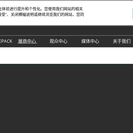
字化体验进行提升和个性化。您使用我们网站的相关
接受”、关闭横幅说明或继续浏览我们的网站，您同
中
Eng
EPACK
展商中心
观众中心
媒体中心
关于我们
展位预定
观众预登记
展会新闻
主办
参展理由
TAP特邀买家商贸配对
行业新闻
联系
数字印刷包装创新论坛
展商名单
下载中心
同期
展品预览
订阅电子邮件
观众增值服务