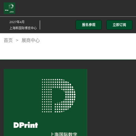
直
接
跳
2027年4月
报名参观
立即订阅
转
上海新国际博览中心
至
首页
展商中心
内
容